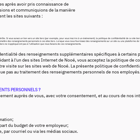
ves après avoir pris connaissance de
lisions et communiquions de la manière
t les sites suivants :
trôle. Si vous suivez un lien vers un site tiers (par exemple, pour vous inscrire à un événement), la politique de confidentialité de ce site
mettre des renseignements personnels à ces sites tiers. Lorsque vous nous fournissez des renseignements sur un site ou une plateforme de 
 tiers ne s'appliqueront pas à l'utilisation que nous faisons de ces renseignements.
identialité des renseignements supplémentaires spécifiques à certains p
dant à l'un des sites Internet de Nooé, vous acceptez la politique de co
tre visite sur les sites web de Nooé. La présente politique de confidenti
plique pas au traitement des renseignements personnels de nos employés
ENTS PERSONNELS ?
ment auprès de vous, avec votre consentement, et au cours de nos inte
;
mation;
 part du budget de votre employeur;
par courriel ou via les médias sociaux.