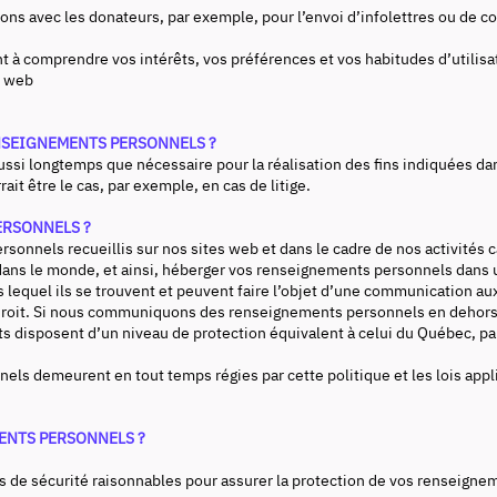
ns avec les donateurs, par exemple, pour l’envoi d’infolettres ou de co
nt à comprendre vos intérêts, vos préférences et vos habitudes d’utili
s web
NSEIGNEMENTS PERSONNELS ?
 longtemps que nécessaire pour la réalisation des fins indiquées dans c
it être le cas, par exemple, en cas de litige.
ERSONNELS ?
nnels recueillis sur nos sites web et dans le cadre de nos activités c
dans le monde, et ainsi, héberger vos renseignements personnels dans une
ans lequel ils se trouvent et peuvent faire l’objet d’une communication
ndroit. Si nous communiquons des renseignements personnels en dehors d
s disposent d’un niveau de protection équivalent à celui du Québec, pa
ls demeurent en tout temps régies par cette politique et les lois app
ENTS PERSONNELS ?
de sécurité raisonnables pour assurer la protection de vos renseignem