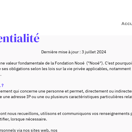
Accu
ntialité
Dernière mise à jour : 3 juillet 2024
 une valeur fondamentale de la Fondation Nooé ("Nooé"). C'est pourquoi N
ses obligations selon les lois sur la vie privée applicables, notamment
.
 ?
ement qui concerne une personne et permet, directement ou indirecteme
e une adresse IP ou une ou plusieurs caractéristiques particulières relat
e dont nous recueillons, utilisons et communiquons vos renseignements
ifier, lorsque nécessaire.
sonnels via nos sites web, nos