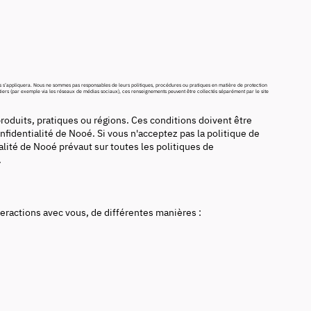
 tiers s’appliquera. Nous ne sommes pas responsables de leurs politiques, procédures ou pratiques en matière de protection
tiers (par exemple via les réseaux de médias sociaux), ces renseignements peuvent être collectés séparément par le site
roduits, pratiques ou régions. Ces conditions doivent être
nfidentialité de Nooé. Si vous n'acceptez pas la politique de
alité de Nooé prévaut sur toutes les politiques de
.
ractions avec vous, de différentes manières :