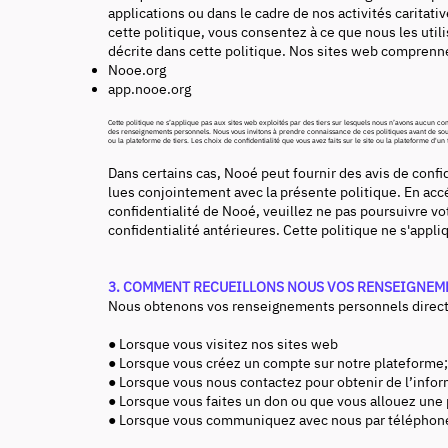
applications ou dans le cadre de nos activités caritati
cette politique, vous consentez à ce que nous les uti
décrite dans cette politique. Nos sites web comprennen
Nooe.org
app.nooe.org
Cette politique ne s’applique pas aux sites web exploités par des tiers sur lesquels nous n’avons aucun con
des renseignements personnels. Nous vous invitons à prendre connaissance de ces politiques avant de sou
ou la plateforme de tiers. Les choix de confidentialité que vous avez faits sur le site ou la plateforme d'un
Dans certains cas, Nooé peut fournir des avis de conf
lues conjointement avec la présente politique. En accé
confidentialité de Nooé, veuillez ne pas poursuivre vo
confidentialité antérieures. Cette politique ne s'ap
3. COMMENT RECUEILLONS NOUS VOS RENSEIGNEM
Nous obtenons vos renseignements personnels directe
● Lorsque vous visitez nos sites web
● Lorsque vous créez un compte sur notre plateforme
● Lorsque vous nous contactez pour obtenir de l’infor
● Lorsque vous faites un don ou que vous allouez une
● Lorsque vous communiquez avec nous par téléphone, 