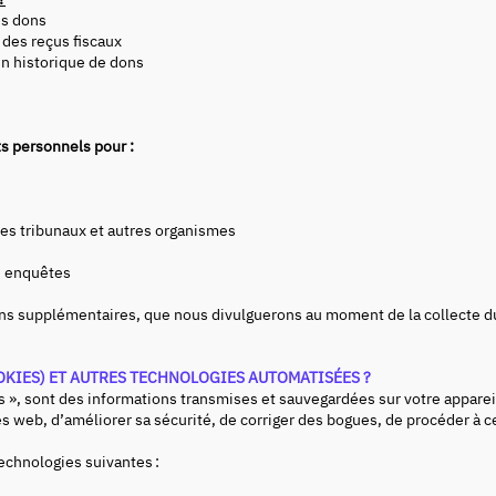
s dons
s reçus fiscaux
n historique de dons
aire
ts personnels pour :
s tribunaux et autres organismes
ou enquêtes
ns supplémentaires, que nous divulguerons au moment de la collecte du 
OKIES) ET AUTRES TECHNOLOGIES AUTOMATISÉES ?
, sont des informations transmises et sauvegardées sur votre appareil p
s web, d’améliorer sa sécurité, de corriger des bogues, de procéder à ce
echnologies suivantes :