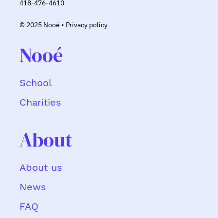
2327 Boulevard du Versant Nord,
Suite 200, Québec, Qc, G1N 4C2
418-476-4610
© 2025 Nooé • Privacy policy
Nooé
School
Charities
About
About us